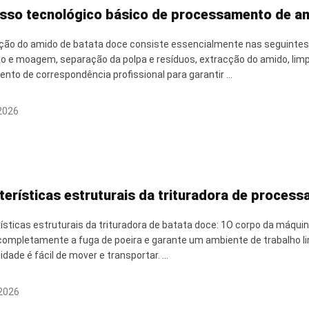
sso tecnológico básico de processamento de am
ção do amido de batata doce consiste essencialmente nas seguintes f
ão e moagem, separação da polpa e resíduos, extracção do amido, lim
nto de correspondência profissional para garantir ...
 2026
terísticas estruturais da trituradora de proces
ísticas estruturais da trituradora de batata doce: 1O corpo da máqu
ompletamente a fuga de poeira e garante um ambiente de trabalho l
idade é fácil de mover e transportar. ...
2026