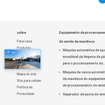
sobre
Equipamento de processame
Para casa
do amido de mandioca
Produtos
Máquina automática de aç
Espetáculo VR
inoxidável da limpeza da pá
Sobre nós
para o processamento do
Notícias
amido de mandioca
Máquina de casca automát
Mapa do site
da mandioca do equipame
Site para celular
de processamento do ami
Política de
de mandioca
Privacidade
Separador da pasta do am