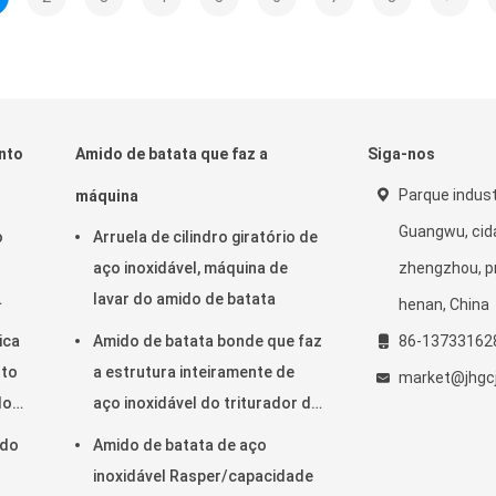
nto
Amido de batata que faz a
Siga-nos
Parque indust
máquina
Guangwu, cid
o
Arruela de cilindro giratório de
aço inoxidável, máquina de
zhengzhou, pr
lavar do amido de batata
henan, China
ica
Amido de batata bonde que faz
86-13733162
nto
a estrutura inteiramente de
market@jhgc
do
aço inoxidável do triturador da
batata da máquina
ido
Amido de batata de aço
inoxidável Rasper/capacidade