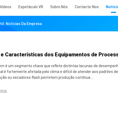
Vídeos
Espetáculo VR
Sobre Nós
Contacte-Nos
Notíci
Ltd. Notícias Da Empresa
 e Características dos Equipamentos de Proce
m é um segmento chave que reflete distintas lacunas de desempenh
nal é fortemente afetada pelo clima e difícil de atender aos padrões
ação ou secadores flash permitem produção contínua ...
 2026