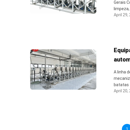
Gerais C
limpeza,
April 29,
Equip
autom
A linha
mecaniz
batatas 
April 20,
1