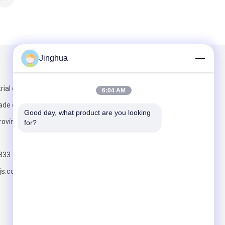
Jinghua
Envie-nos
rial de
6:04 AM
ade de
Good day, what product are you looking 
ovíncia de
for?
833
Envie
js.com