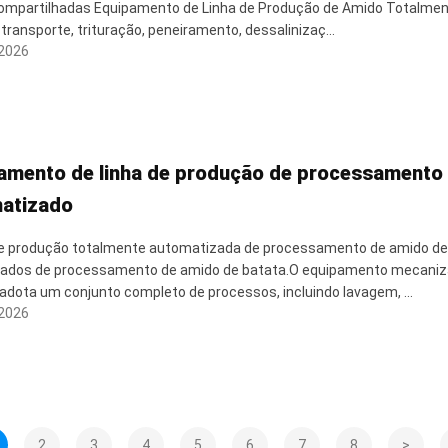
ompartilhadas Equipamento de Linha de Produção de Amido Totalmen
 transporte, trituração, peneiramento, dessalinizaç...
 2026
amento de linha de produção de processamento 
atizado
 de produção totalmente automatizada de processamento de amido d
ados de processamento de amido de batata.O equipamento mecaniz
adota um conjunto completo de processos, incluindo lavagem, ...
 2026
2
3
4
5
6
7
8
>