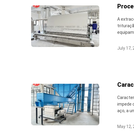
Proce
A extrac
trituraç
equipame
July 17,
Carac
Caracter
impede c
aço, a un
May 12, 