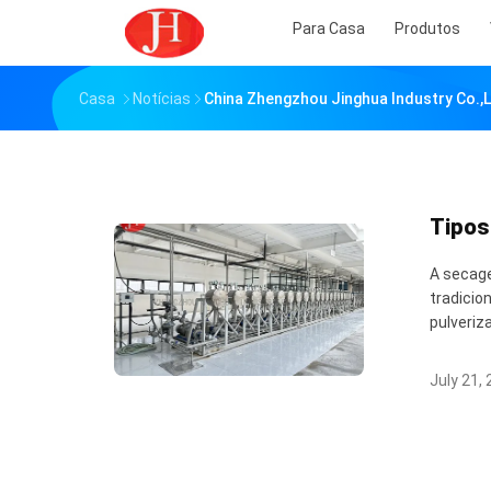
Para Casa
Produtos
Casa
Notícias
China Zhengzhou Jinghua Industry Co.,
Tipos
A secage
tradicio
pulveriz
July 21,