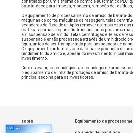
controlado por um sistema de controle automático PLC, q
batata-doce para limpeza, moagem, remoção de resíduos, 
O equipamento de processamento de amido de batata-doce 
máquinas de corte, máquinas de raspagem, telas centrífuga
secadores de fluxo de ar. Após remover as impurezas das
matérias-primas limpas são transportadas para uma máq
em suspensão de amido. Telas centrífugas e telas de resí
suspensão é então processada através de um hidrociclone
água, antes de ser transportada para um secador de ar p
O equipamento automatizado da linha de produção de amid
rendimento do amido e, apesar do investimento inicial mai
investimento.
Com os avanços tecnológicos, a tecnologia de processam
o equipamento de linha de produção de amido de batata-do
principal escolha para os investidores.
sobre
Equipamento de processame
Para casa
do amido de mandioca