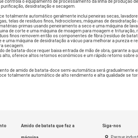
ue controla o equipamento de processamento da linha de produção d
purificação, desidratação e secagem.
totalmente automático geralmente inclui peneiras secas, lavadores
s, telas de resíduos finos, hidrociclones, máquinas de desidratação 
 matérias-primas usando peneiramento a seco e uma máquina de lavar 
uina de corte e uma máquina de moagem para moagem e trituração, 
duos finos removem então os componentes de fibra (resíduo de batat
 e uma máquina de desidratação a vácuo para melhorar a pureza e r
ara secagem.
o de batata-doce requer baixa entrada de mão de obra, garante a qua
s alto, oferece altos retornos econômicos e um rápido retorno sobre o
ento de amido de batata-doce semi-automática será gradualmente el
ce totalmente automático de alto rendimento e alta qualidade se tor
nto
Amido de batata que faz a
Siga-nos
Parque indust
máquina