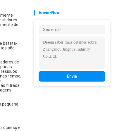
Envie-Nos
ramente
estidores
samento de
e batata-
rtes são
vadores de
mpar as
 resíduos
ongo tempo,
Envie
ns
o filtrada
ecagem
ma pequena
 processo é