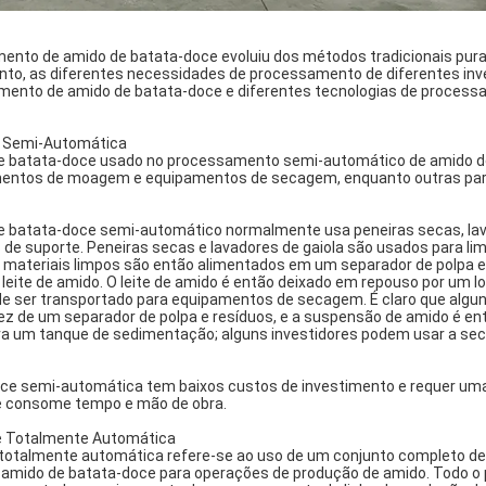
mento de amido de batata-doce evoluiu dos métodos tradicionais pu
nto, as diferentes necessidades de processamento de diferentes inv
mento de amido de batata-doce e diferentes tecnologias de proces
e Semi-Automática
e batata-doce usado no processamento semi-automático de amido d
amentos de moagem e equipamentos de secagem, enquanto outras pa
 batata-doce semi-automático normalmente usa peneiras secas, la
 de suporte. Peneiras secas e lavadores de gaiola são usados para li
 materiais limpos são então alimentados em um separador de polpa e
leite de amido. O leite de amido é então deixado em repouso por um l
s de ser transportado para equipamentos de secagem. É claro que algu
de um separador de polpa e resíduos, e a suspensão de amido é entã
para um tanque de sedimentação; alguns investidores podem usar a s
oce semi-automática tem baixos custos de investimento e requer u
 e consome tempo e mão de obra.
ce Totalmente Automática
totalmente automática refere-se ao uso de um conjunto completo de
amido de batata-doce para operações de produção de amido. Todo o