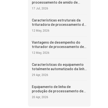
processamento de amido de
batata doce
17 Jul, 2026
Características estruturais da
trituradora de processamento de
amido de batata doce
12 May, 2026
Vantagens de desempenho do
triturador de processamento de
amido de batata doce
12 May, 2026
Características do equipamento
totalmente automatizado da linha
de produção de batata doce /
29 Apr, 2026
batata / amido de mandioca
Equipamento de linha de
produção de processamento de
amido de batata totalmente
20 Apr, 2026
automatizado