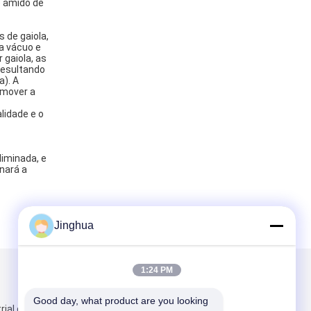
e amido de
 de gaiola,
a vácuo e
gaiola, as
resultando
a). A
emover a
lidade e o
iminada, e
nará a
Jinghua
1:24 PM
Envie-nos
Good day, what product are you looking 
rial de