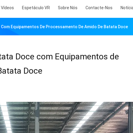
Vídeos
Espetáculo VR
Sobre Nós
Contacte-Nos
Notíci
 Com Equipamentos De Processamento De Amido De Batata Doce
tata Doce com Equipamentos de
Batata Doce