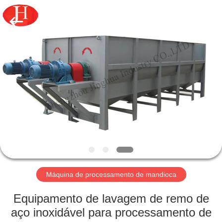
-
2026
Zhengzhou
Jinghua
Industry
Co.,Ltd..
All
Rights
PARA
Reserved.
CASA
PRODUTOS
VÍDEOS
ESPETÁCULO
VR
Máquina de processamento de mandioca
Equipamento de lavagem de remo de
SOBRE
aço inoxidável para processamento de