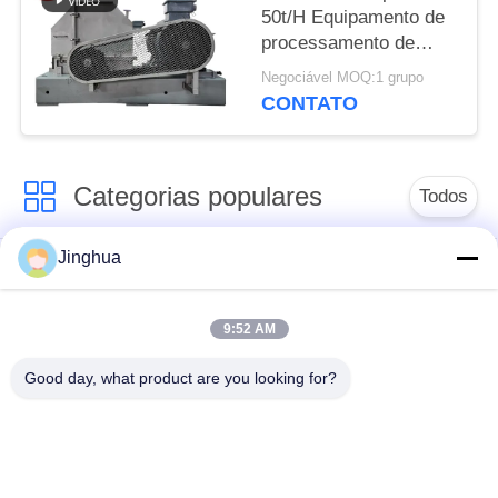
50t/H Equipamento de
processamento de
mandioca
Negociável MOQ:1 grupo
CONTATO
Categorias populares
Todos
Jinghua
Equipamento de
Equipamento de
processamento do
processamento da
amido de mandioca
farinha da mandioca
9:52 AM
Good day, what product are you looking for?
máquina de
Máquina do amido de
processamento de
trigo
mandioca