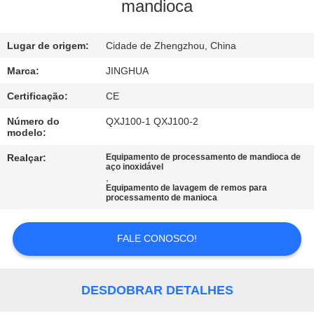
NÓS
mandioca
VISITA
Lugar de origem:
Cidade de Zhengzhou, China
À
Marca:
JINGHUA
FÁBRICA
Certificação:
CE
Número do
QXJ100-1 QXJ100-2
modelo:
CONTROLE
DE
Realçar:
Equipamento de processamento de mandioca de
aço inoxidável
,
QUALIDADE
Equipamento de lavagem de remos para
processamento de manioca
CONTACTE-
FALE CONOSCO!
NOS
DESDOBRAR DETALHES
NOTÍCIAS