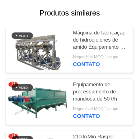
SOLICITE UM
Produtos similares
ORÇAMENTO
Máquina de fabricação
MAPA
de hidrociclones de
amido Equipamento de
DO
separador de
Negociável MOQ:1 grupo
SITE
desidratadores
CONTATO
POLÍTICA
Equipamento de
DE
processamento de
mandioca de 50 t/h
PRIVACIDADE
Negociável MOQ:1 grupo
CONTATO
2100r/Min Rasper