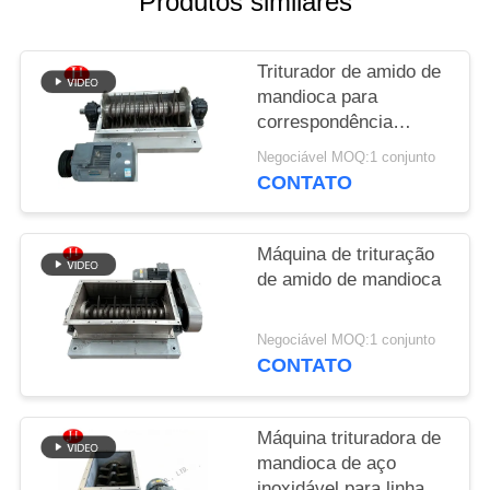
Produtos similares
SOLICITE UM
Triturador de amido de
ORÇAMENTO
mandioca para
correspondência
MAPA
completa da linha de
Negociável MOQ:1 conjunto
produção de amido
DO
CONTATO
SITE
Máquina de trituração
de amido de mandioca
POLÍTICA
DE
Negociável MOQ:1 conjunto
PRIVACIDADE
CONTATO
Máquina trituradora de
mandioca de aço
inoxidável para linha de