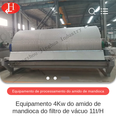
-
2026
Zhengzhou
Jinghua
Industry
Co.,Ltd..
All
Rights
PARA
Reserved.
CASA
PRODUTOS
VÍDEOS
ESPETÁCULO
VR
Equipamento de processamento do amido de mandioca
Equipamento 4Kw do amido de
SOBRE
mandioca do filtro de vácuo 11t/H