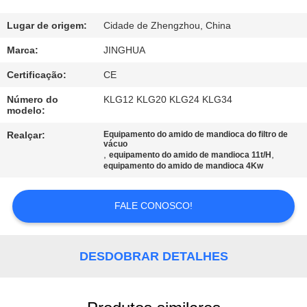
NÓS
Lugar de origem:
Cidade de Zhengzhou, China
VISITA
Marca:
JINGHUA
À
Certificação:
CE
FÁBRICA
Número do
KLG12 KLG20 KLG24 KLG34
modelo:
CONTROLE
Realçar:
Equipamento do amido de mandioca do filtro de
vácuo
DE
,
,
equipamento do amido de mandioca 11t/H
equipamento do amido de mandioca 4Kw
QUALIDADE
FALE CONOSCO!
CONTACTE-
NOS
DESDOBRAR DETALHES
NOTÍCIAS