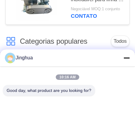
produção de
Negociável MOQ:1 conjunto
processamento de
CONTATO
amido
Categorias populares
Todos
Jinghua
Equipamento de
Equipamento de
processamento do
processamento da
amido de mandioca
farinha da mandioca
10:16 AM
Good day, what product are you looking for?
máquina de
Máquina do amido de
processamento de
trigo
mandioca
Máquina do amido de
Amido de milho que
batata doce
faz a máquina