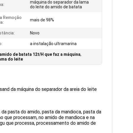
máquina do separador da lama
a:
do leite do amido de batata
Da Remoção
mais de 98%
ia:
stância:
Novo
o:
a instalação ultramarina
amido de batata 12t/H que faz a máquina
,
ma do leite
and da máquina do separador da areia do leite
 da pasta do amido, pasta da mandioca, pasta da
ho que processam, no amido de mandioca e na
sagu que processa, processamento do amido de