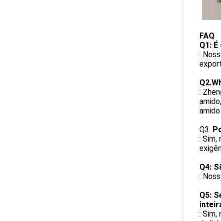
FAQ
Q1: É
: Noss
expor
Q2.Wh
: Zhe
amido,
amido 
Q3.
Po
: Sim
exigê
Q4: S
: Noss
Q5: S
inteir
: Sim,