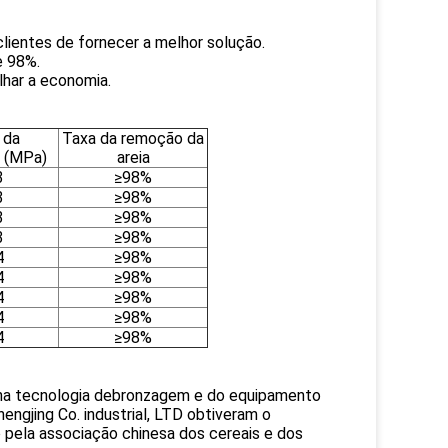
lientes de fornecer a melhor solução.
e 98%.
lhar a economia.
 da
Taxa da remoção da
 (MPa)
areia
3
≥98%
3
≥98%
3
≥98%
3
≥98%
4
≥98%
4
≥98%
4
≥98%
4
≥98%
4
≥98%
na tecnologia debronzagem e do equipamento
engjing Co. industrial, LTD obtiveram o
do pela associação chinesa dos cereais e dos