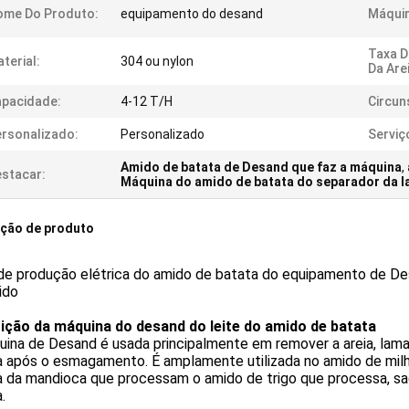
ome Do Produto:
equipamento do desand
Máquin
Taxa 
terial:
304 ou nylon
Da Are
pacidade:
4-12 T/H
Circun
rsonalizado:
Personalizado
Serviç
Amido de batata de Desand que faz a máquina
,
stacar:
Máquina do amido de batata do separador da la
ição de produto
de produção elétrica do amido de batata do equipamento de Des
ido
ição da máquina do desand do leite do amido de batata
ina de Desand é usada principalmente em remover a areia, lama
a após o esmagamento. É amplamente utilizada no amido de mil
ha da mandioca que processam o amido de trigo que processa, 
.