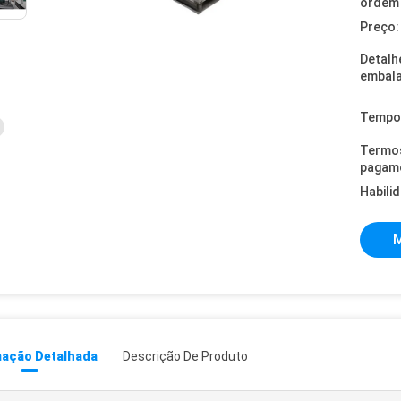
ordem 
Preço:
Detalh
embal
Tempo 
Termo
pagam
Habili
M
mação Detalhada
Descrição De Produto