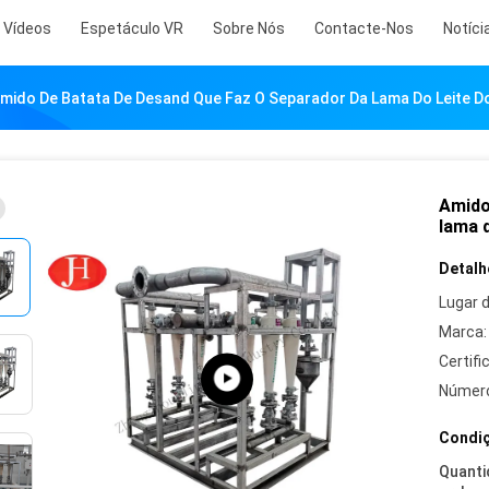
Vídeos
Espetáculo VR
Sobre Nós
Contacte-Nos
Notíci
mido De Batata De Desand Que Faz O Separador Da Lama Do Leite D
Amido
lama 
Detalh
Lugar 
Marca:
Certifi
Número
Condiç
Quanti