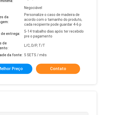
mínima:
Negociável
Personalize o caso de madeira de
es da
acordo com o tamanho do produto,
agem:
cada recipiente pode guardar 4-6 p
5-14 trabalho dias após ter recebido
de entrega:
pre o pagamento
s de
L/C, D/P, T/T
ento:
dade da fonte:
5 SETS / mês
elhor Preço
Contato