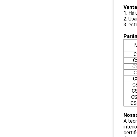
Vanta
1. Há
2. Usa
3. est
Parâm
M
C
C
C
C
C
C
CS
CS
CS
Nosso
A tec
inteir
certif