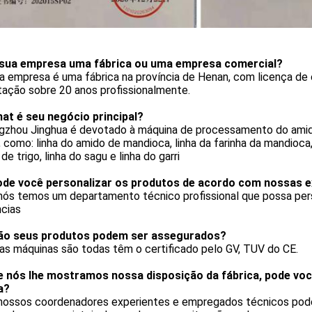
 sua empresa uma fábrica ou uma empresa comercial?
a empresa é uma fábrica na província de Henan, com licença de
tação sobre 20 anos profissionalmente.
at é seu negócio principal?
ngzhou Jinghua é devotado à máquina de processamento do amid
 como: linha do amido de mandioca, linha da farinha da mandioca,
de trigo, linha do sagu e linha do garri
de você personalizar os produtos de acordo com nossas e
, nós temos um departamento técnico profissional que possa pe
ncias
ão seus produtos podem ser assegurados?
as máquinas são todas têm o certificado pelo GV, TUV do CE.
e nós lhe mostramos nossa disposição da fábrica, pode você
a?
 nossos coordenadores experientes e empregados técnicos podem 