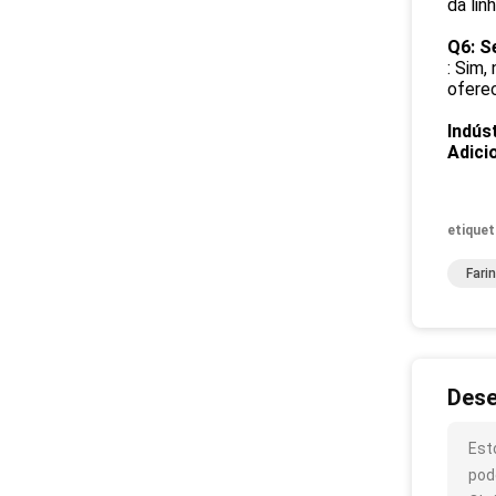
da lin
Q6: S
: Sim,
ofere
Indús
Adici
etiquet
Fari
Dese
Est
pod