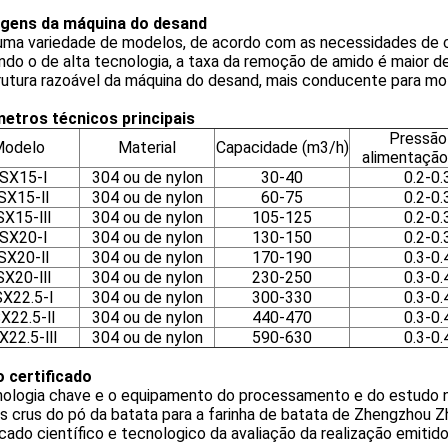
gens da máquina do desand
 uma variedade de modelos, de acordo com as necessidades de c
ndo o de alta tecnologia, a taxa da remoção de amido é maior d
rutura razoável da máquina do desand, mais conducente para mo
etros técnicos principais
Pressão
odelo
Material
Capacidade (m3/h)
alimentação
SX15-Ⅰ
304 ou de nylon
30-40
0.2-0.
SX15-Ⅱ
304 ou de nylon
60-75
0.2-0.
SX15-Ⅲ
304 ou de nylon
105-125
0.2-0.
SX20-Ⅰ
304 ou de nylon
130-150
0.2-0.
SX20-Ⅱ
304 ou de nylon
170-190
0.3-0.
SX20-Ⅲ
304 ou de nylon
230-250
0.3-0.
X22.5-Ⅰ
304 ou de nylon
300-330
0.3-0.
X22.5-Ⅱ
304 ou de nylon
440-470
0.3-0.
X22.5-Ⅲ
304 ou de nylon
590-630
0.3-0.
 certificado
nologia chave e o equipamento do processamento e do estudo 
os crus do pó da batata para a farinha de batata de Zhengzhou Zh
icado científico e tecnologico da avaliação da realização emiti