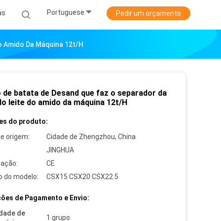
Portuguese
as
Pedir um orçamento
o Amido Da Máquina 12t/H
 de batata de Desand que faz o separador da
do leite do amido da máquina 12t/H
es do produto:
de origem:
Cidade de Zhengzhou, China
JINGHUA
cação:
CE
 do modelo:
CSX15 CSX20 CSX22.5
ões de Pagamento e Envio:
dade de
1 grupo