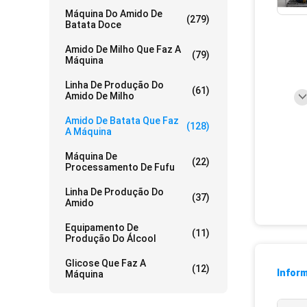
Máquina Do Amido De
(279)
Batata Doce
Amido De Milho Que Faz A
(79)
Máquina
Linha De Produção Do
(61)
Amido De Milho
Amido De Batata Que Faz
(128)
A Máquina
Máquina De
(22)
Processamento De Fufu
Linha De Produção Do
(37)
Amido
Equipamento De
(11)
Produção Do Álcool
Glicose Que Faz A
(12)
Infor
Máquina