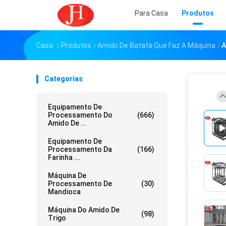
Para Casa
Produtos
Casa
Produtos
Amido De Batata Que Faz A Máquina
A
Categorias
Equipamento De
Processamento Do
(666)
Amido De ...
Equipamento De
Processamento Da
(166)
Farinha ...
Máquina De
Processamento De
(30)
Mandioca
Máquina Do Amido De
(98)
Trigo