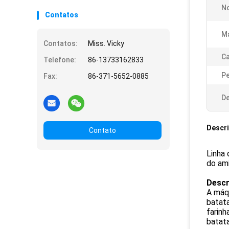
N
Contatos
Ma
Contatos:
Miss. Vicky
Ca
Telefone:
86-13733162833
Pe
Fax:
86-371-5652-0885
De
Descr
Contato
Linha 
do am
Descr
A máqu
batat
farin
batata