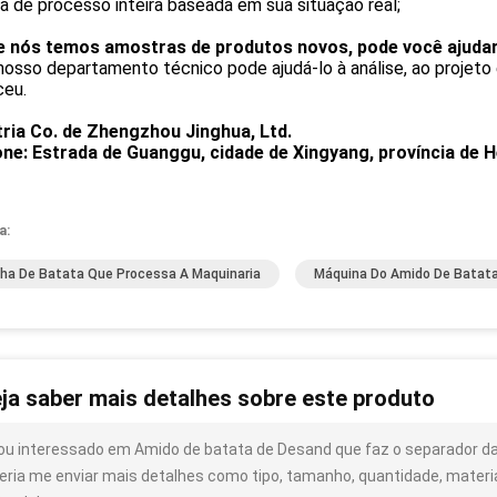
ha de processo inteira baseada em sua situação real;
e nós temos amostras de produtos novos, pode você ajudar-
 nosso departamento técnico pode ajudá-lo à análise, ao projet
ceu.
tria Co. de Zhengzhou Jinghua, Ltd.
one: Estrada de Guanggu, cidade de Xingyang, província de 
a:
nha De Batata Que Processa A Maquinaria
Máquina Do Amido De Batat
ja saber mais detalhes sobre este produto
ou interessado em Amido de batata de Desand que faz o separador da
eria me enviar mais detalhes como tipo, tamanho, quantidade, material